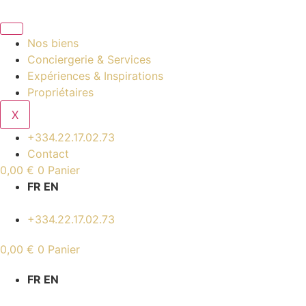
Aller
au
contenu
Nos biens
Conciergerie & Services
Expériences & Inspirations
Propriétaires
X
+334.22.17.02.73
Contact
0,00
€
0
Panier
FR EN
+334.22.17.02.73
0,00
€
0
Panier
FR EN