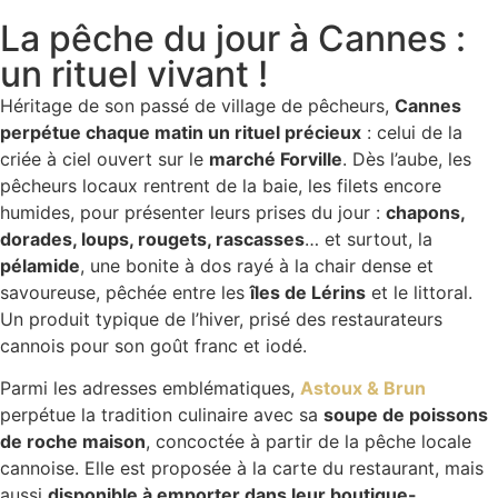
La pêche du jour à Cannes :
un rituel vivant !
Héritage de son passé de village de pêcheurs,
Cannes
perpétue chaque matin un rituel précieux
: celui de la
criée à ciel ouvert sur le
marché Forville
. Dès l’aube, les
pêcheurs locaux rentrent de la baie, les filets encore
humides, pour présenter leurs prises du jour :
chapons,
dorades, loups, rougets, rascasses
… et surtout, la
pélamide
, une bonite à dos rayé à la chair dense et
savoureuse, pêchée entre les
îles de Lérins
et le littoral.
Un produit typique de l’hiver, prisé des restaurateurs
cannois pour son goût franc et iodé.
Parmi les adresses emblématiques,
Astoux & Brun
perpétue la tradition culinaire avec sa
soupe de poissons
de roche maison
, concoctée à partir de la pêche locale
cannoise. Elle est proposée à la carte du restaurant, mais
aussi
disponible à emporter dans leur boutique-